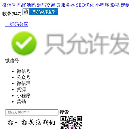
微信号
码怪活码
源码交易
云服务器
SEO优化
小程序
影视
定
收录(
547
)
二维码分享
微信号
微信号
公众号
微信群
货源
小程序
营销
搜索