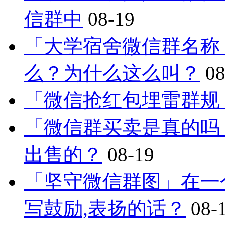
信群中
08-19
「大学宿舍微信群名称
么？为什么这么叫？
08
「微信抢红包埋雷群规
「微信群买卖是真的吗
出售的？
08-19
「坚守微信群图」在一
写鼓励,表扬的话？
08-