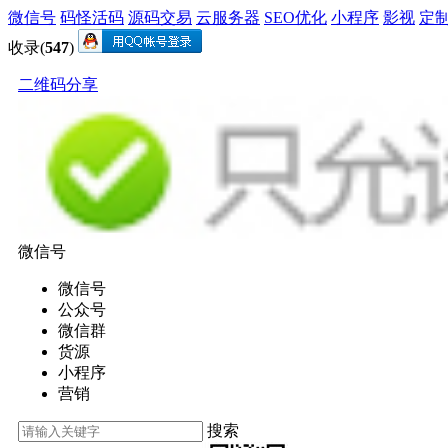
微信号
码怪活码
源码交易
云服务器
SEO优化
小程序
影视
定
收录(
547
)
二维码分享
微信号
微信号
公众号
微信群
货源
小程序
营销
搜索