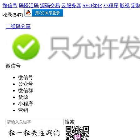
微信号
码怪活码
源码交易
云服务器
SEO优化
小程序
影视
定
收录(
547
)
二维码分享
微信号
微信号
公众号
微信群
货源
小程序
营销
搜索