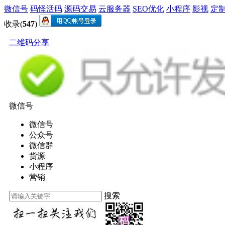
微信号
码怪活码
源码交易
云服务器
SEO优化
小程序
影视
定
收录(
547
)
二维码分享
微信号
微信号
公众号
微信群
货源
小程序
营销
搜索