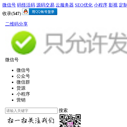
微信号
码怪活码
源码交易
云服务器
SEO优化
小程序
影视
定
收录(
547
)
二维码分享
微信号
微信号
公众号
微信群
货源
小程序
营销
搜索