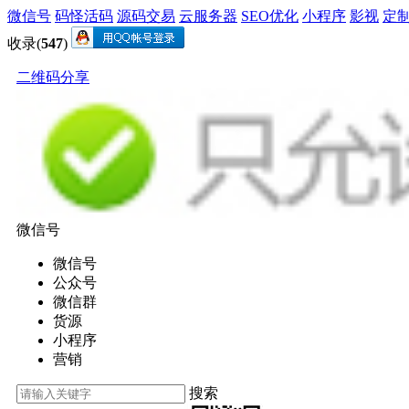
微信号
码怪活码
源码交易
云服务器
SEO优化
小程序
影视
定
收录(
547
)
二维码分享
微信号
微信号
公众号
微信群
货源
小程序
营销
搜索