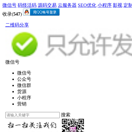
微信号
码怪活码
源码交易
云服务器
SEO优化
小程序
影视
定
收录(
547
)
二维码分享
微信号
微信号
公众号
微信群
货源
小程序
营销
搜索