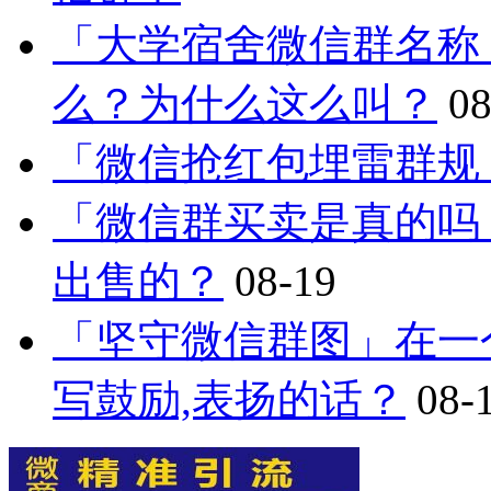
「大学宿舍微信群名称
么？为什么这么叫？
08
「微信抢红包埋雷群规
「微信群买卖是真的吗
出售的？
08-19
「坚守微信群图」在一
写鼓励,表扬的话？
08-