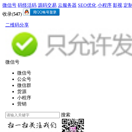
微信号
码怪活码
源码交易
云服务器
SEO优化
小程序
影视
定
收录(
547
)
二维码分享
微信号
微信号
公众号
微信群
货源
小程序
营销
搜索