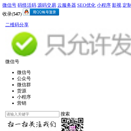
微信号
码怪活码
源码交易
云服务器
SEO优化
小程序
影视
定
收录(
547
)
二维码分享
微信号
微信号
公众号
微信群
货源
小程序
营销
搜索