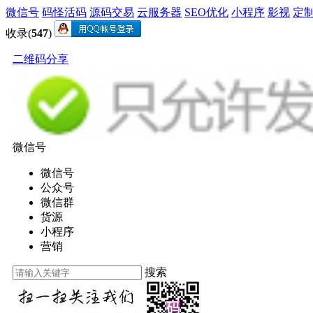
微信号
码怪活码
源码交易
云服务器
SEO优化
小程序
影视
定
收录(
547
)
二维码分享
微信号
微信号
公众号
微信群
货源
小程序
营销
搜索