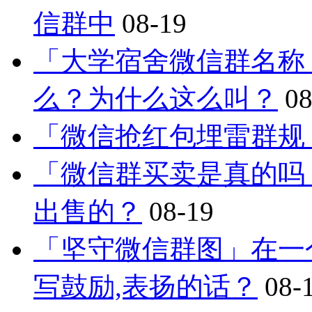
信群中
08-19
「大学宿舍微信群名称
么？为什么这么叫？
08
「微信抢红包埋雷群规
「微信群买卖是真的吗
出售的？
08-19
「坚守微信群图」在一
写鼓励,表扬的话？
08-