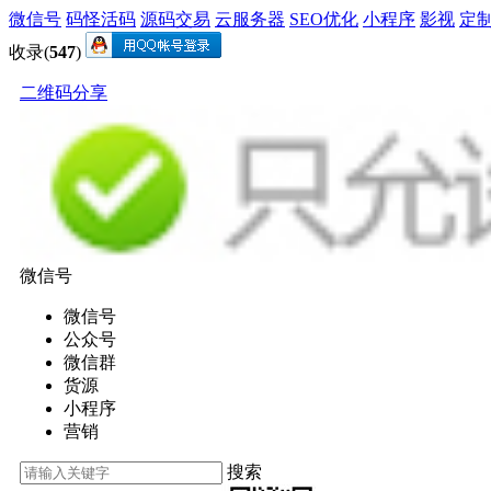
微信号
码怪活码
源码交易
云服务器
SEO优化
小程序
影视
定
收录(
547
)
二维码分享
微信号
微信号
公众号
微信群
货源
小程序
营销
搜索