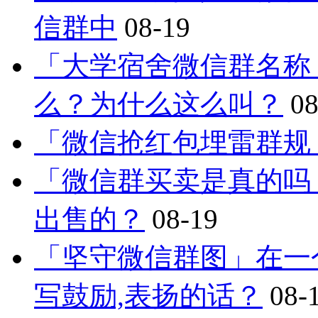
信群中
08-19
「大学宿舍微信群名称
么？为什么这么叫？
08
「微信抢红包埋雷群规
「微信群买卖是真的吗
出售的？
08-19
「坚守微信群图」在一
写鼓励,表扬的话？
08-