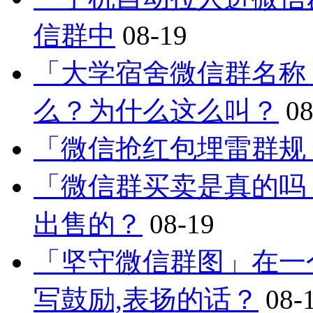
信群中
08-19
「大学宿舍微信群名称
么？为什么这么叫？
08
「微信抢红包埋雷群规
「微信群买卖是真的吗
出售的？
08-19
「坚守微信群图」在一
写鼓励,表扬的话？
08-