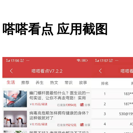
嗒嗒看点 应用截图