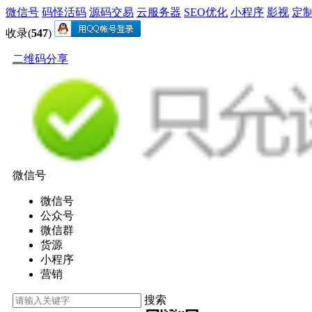
微信号
码怪活码
源码交易
云服务器
SEO优化
小程序
影视
定
收录(
547
)
二维码分享
微信号
微信号
公众号
微信群
货源
小程序
营销
搜索