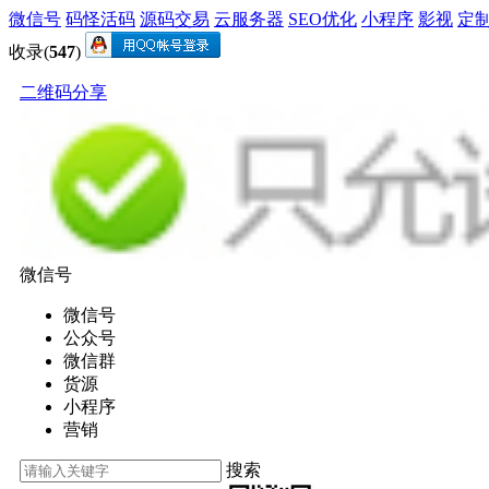
微信号
码怪活码
源码交易
云服务器
SEO优化
小程序
影视
定
收录(
547
)
二维码分享
微信号
微信号
公众号
微信群
货源
小程序
营销
搜索