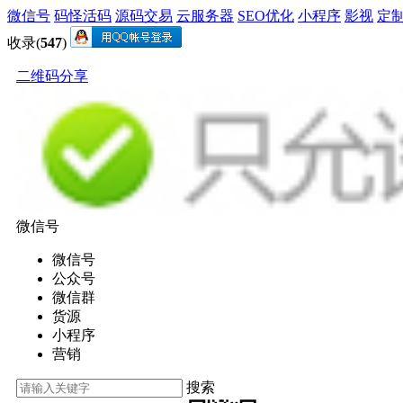
微信号
码怪活码
源码交易
云服务器
SEO优化
小程序
影视
定
收录(
547
)
二维码分享
微信号
微信号
公众号
微信群
货源
小程序
营销
搜索