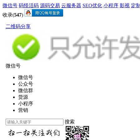
微信号
码怪活码
源码交易
云服务器
SEO优化
小程序
影视
定
收录(
547
)
二维码分享
微信号
微信号
公众号
微信群
货源
小程序
营销
搜索