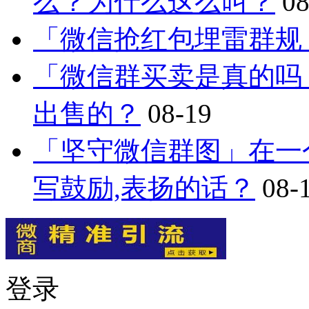
么？为什么这么叫？
08
「微信抢红包埋雷群规
「微信群买卖是真的吗
出售的？
08-19
「坚守微信群图」在一
写鼓励,表扬的话？
08-
登录