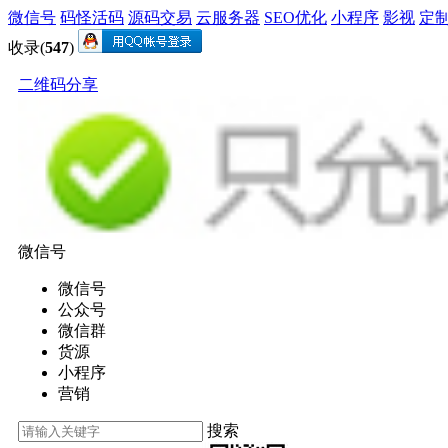
微信号
码怪活码
源码交易
云服务器
SEO优化
小程序
影视
定
收录(
547
)
二维码分享
微信号
微信号
公众号
微信群
货源
小程序
营销
搜索