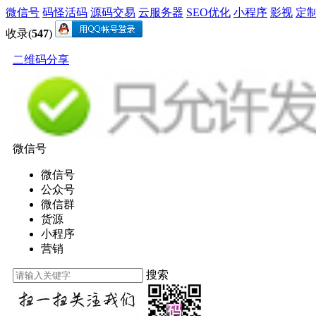
微信号
码怪活码
源码交易
云服务器
SEO优化
小程序
影视
定
收录(
547
)
二维码分享
微信号
微信号
公众号
微信群
货源
小程序
营销
搜索