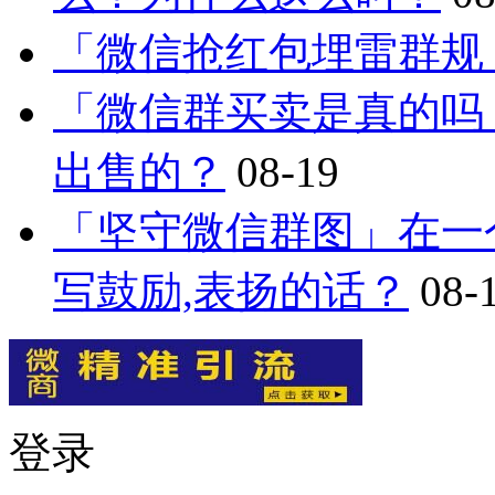
「微信抢红包埋雷群规
「微信群买卖是真的吗
出售的？
08-19
「坚守微信群图」在一
写鼓励,表扬的话？
08-
登录