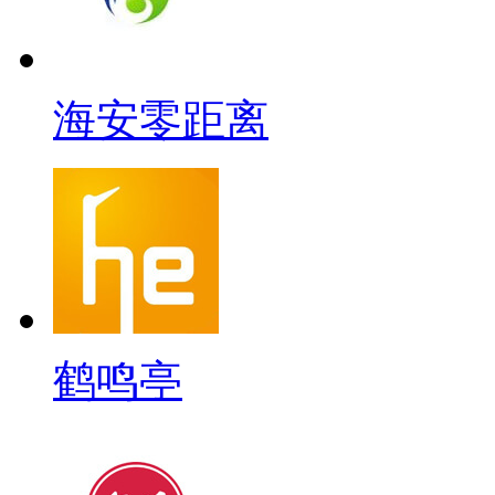
海安零距离
鹤鸣亭