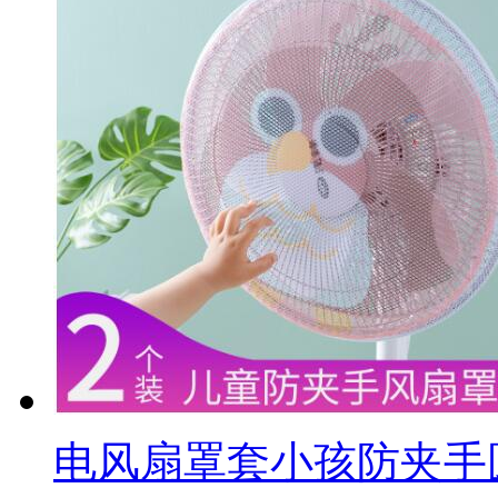
电风扇罩套小孩防夹手