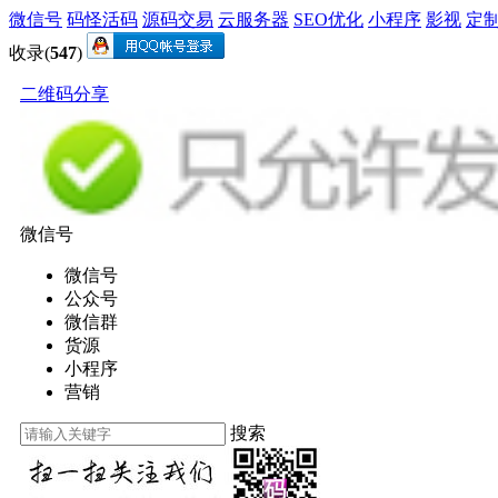
微信号
码怪活码
源码交易
云服务器
SEO优化
小程序
影视
定
收录(
547
)
二维码分享
微信号
微信号
公众号
微信群
货源
小程序
营销
搜索