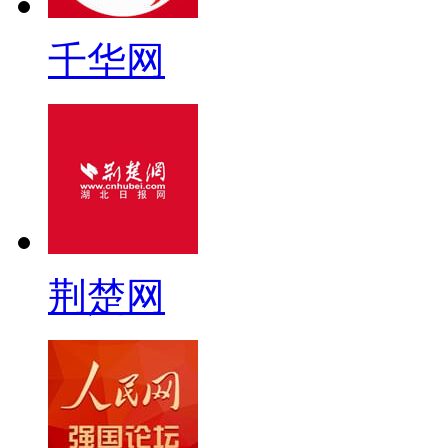
千华网
荆楚网