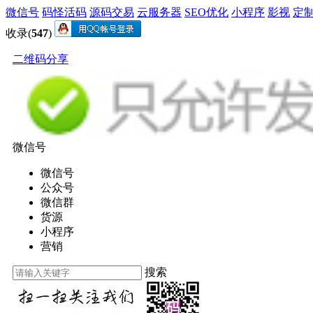
微信号
码怪活码
源码交易
云服务器
SEO优化
小程序
影视
定
收录(
547
)
二维码分享
微信号
微信号
公众号
微信群
货源
小程序
营销
搜索