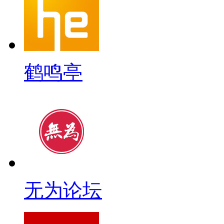
鹤鸣亭
无为论坛