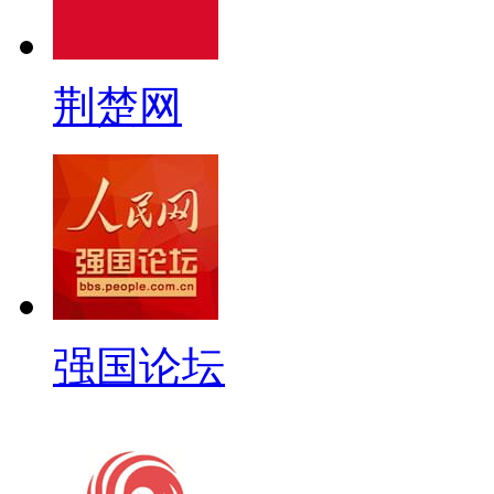
荆楚网
强国论坛