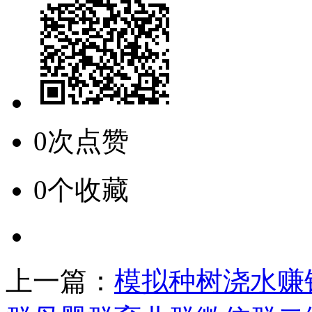
0次点赞
0个收藏
上一篇：
模拟种树浇水赚