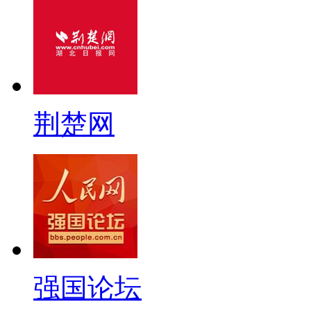
荆楚网
强国论坛