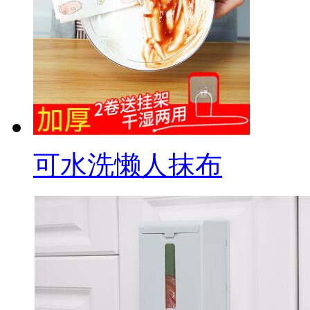
可水洗懒人抹布