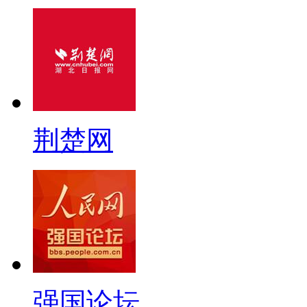
荆楚网
强国论坛