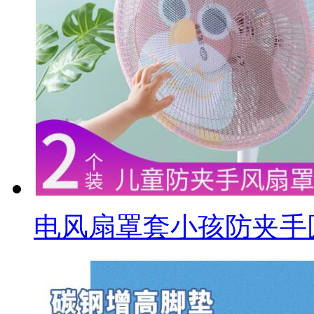
电风扇罩套小孩防夹手