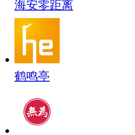
海安零距离
鹤鸣亭