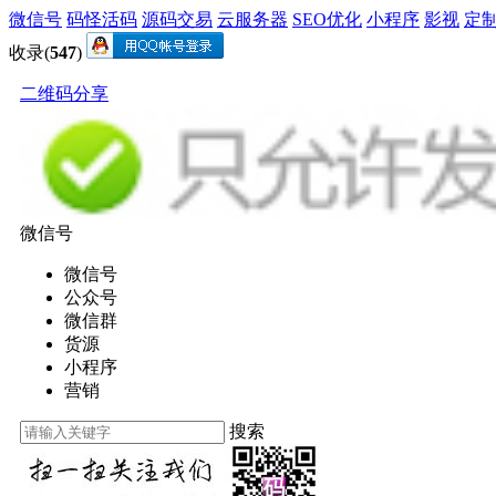
微信号
码怪活码
源码交易
云服务器
SEO优化
小程序
影视
定
收录(
547
)
二维码分享
微信号
微信号
公众号
微信群
货源
小程序
营销
搜索