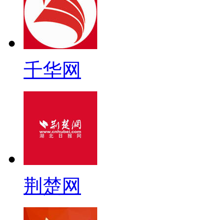
千华网
荆楚网