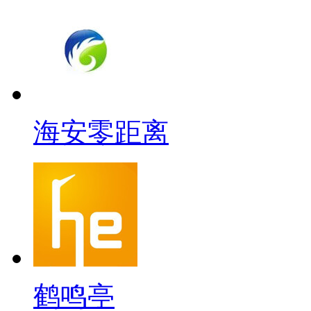
海安零距离
鹤鸣亭