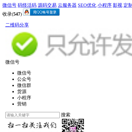
微信号
码怪活码
源码交易
云服务器
SEO优化
小程序
影视
定
收录(
547
)
二维码分享
微信号
微信号
公众号
微信群
货源
小程序
营销
搜索