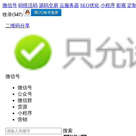
微信号
码怪活码
源码交易
云服务器
SEO优化
小程序
影视
定
收录(
547
)
二维码分享
微信号
微信号
公众号
微信群
货源
小程序
营销
搜索