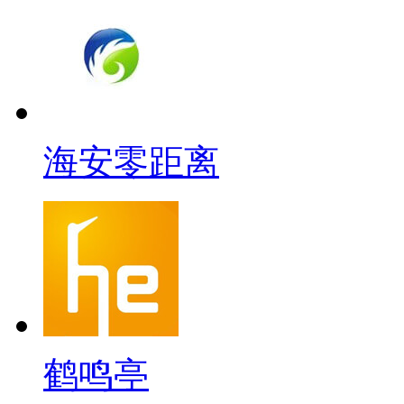
海安零距离
鹤鸣亭