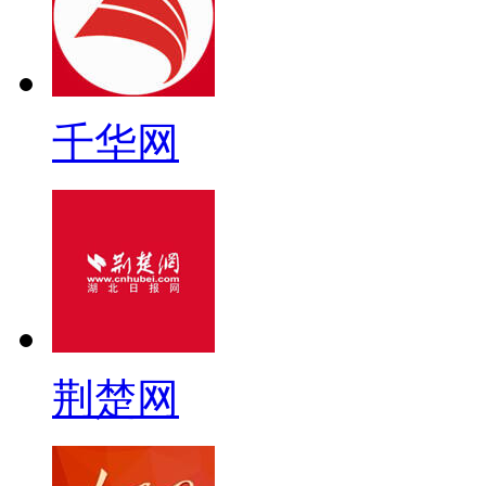
千华网
荆楚网