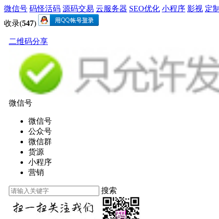
微信号
码怪活码
源码交易
云服务器
SEO优化
小程序
影视
定
收录(
547
)
二维码分享
微信号
微信号
公众号
微信群
货源
小程序
营销
搜索