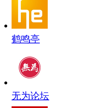
鹤鸣亭
无为论坛