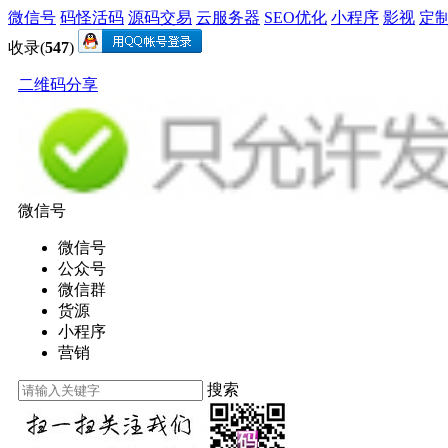
微信号
码怪活码
源码交易
云服务器
SEO优化
小程序
影视
定
收录(
547
)
二维码分享
微信号
微信号
公众号
微信群
货源
小程序
营销
搜索