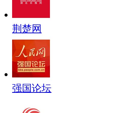
荆楚网
强国论坛