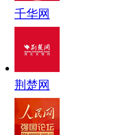
千华网
荆楚网