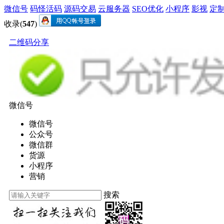
微信号
码怪活码
源码交易
云服务器
SEO优化
小程序
影视
定
收录(
547
)
二维码分享
微信号
微信号
公众号
微信群
货源
小程序
营销
搜索