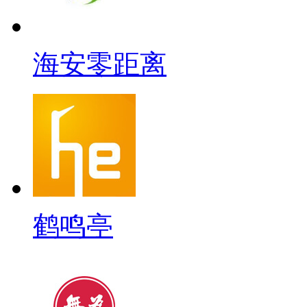
海安零距离
鹤鸣亭