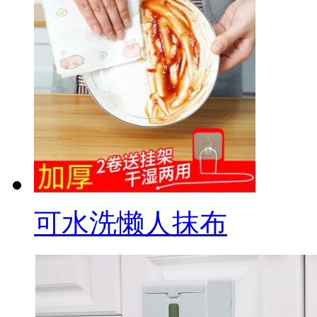
可水洗懒人抹布