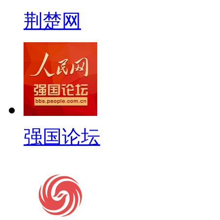
荆楚网
强国论坛