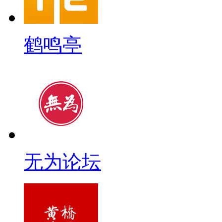
鹤鸣亭
无为论坛