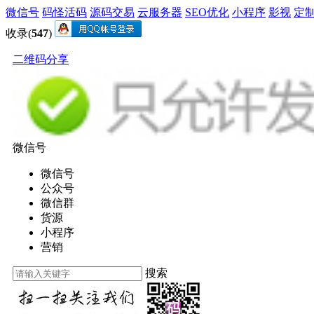
微信号
码怪活码
源码交易
云服务器
SEO优化
小程序
影视
定
收录(
547
)
二维码分享
微信号
微信号
公众号
微信群
货源
小程序
营销
搜索