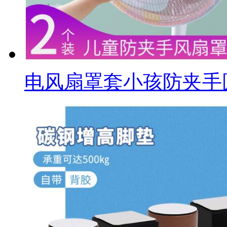
电风扇罩套小孩防夹手