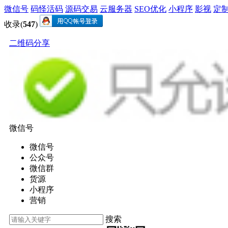
微信号
码怪活码
源码交易
云服务器
SEO优化
小程序
影视
定
收录(
547
)
二维码分享
微信号
微信号
公众号
微信群
货源
小程序
营销
搜索