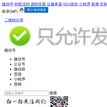
微信号
码怪活码
源码交易
云服务器
SEO优化
小程序
影视
定
收录(
547
)
二维码分享
微信号
微信号
公众号
微信群
货源
小程序
营销
搜索