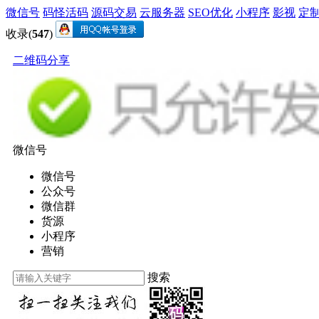
微信号
码怪活码
源码交易
云服务器
SEO优化
小程序
影视
定
收录(
547
)
二维码分享
微信号
微信号
公众号
微信群
货源
小程序
营销
搜索