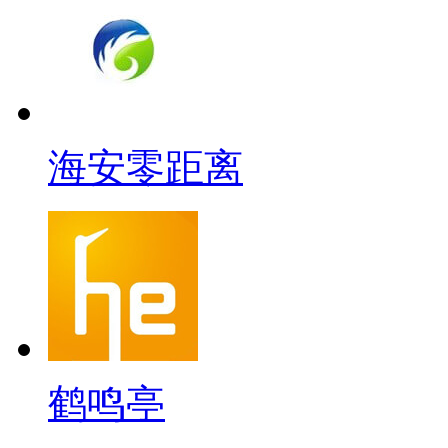
海安零距离
鹤鸣亭