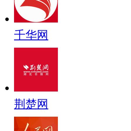
千华网
荆楚网