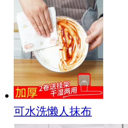
可水洗懒人抹布