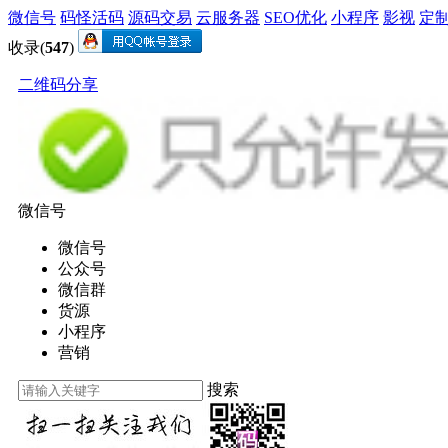
微信号
码怪活码
源码交易
云服务器
SEO优化
小程序
影视
定
收录(
547
)
二维码分享
微信号
微信号
公众号
微信群
货源
小程序
营销
搜索