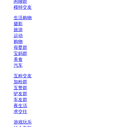
闲聊群
模特交友
生活购物
摄影
旅游
运动
购物
母婴群
宝妈群
美食
汽车
互粉交友
加粉群
互赞群
驴友群
车友群
夜生活
求交往
游戏玩乐