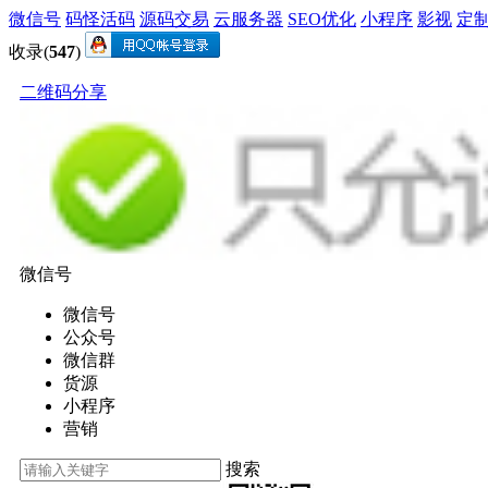
微信号
码怪活码
源码交易
云服务器
SEO优化
小程序
影视
定
收录(
547
)
二维码分享
微信号
微信号
公众号
微信群
货源
小程序
营销
搜索