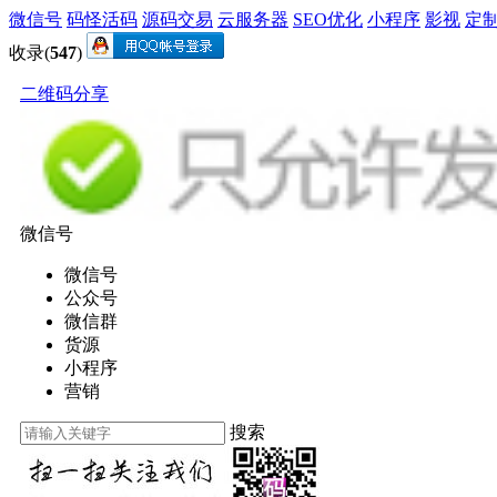
微信号
码怪活码
源码交易
云服务器
SEO优化
小程序
影视
定
收录(
547
)
二维码分享
微信号
微信号
公众号
微信群
货源
小程序
营销
搜索