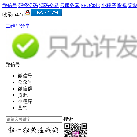
微信号
码怪活码
源码交易
云服务器
SEO优化
小程序
影视
定
收录(
547
)
二维码分享
微信号
微信号
公众号
微信群
货源
小程序
营销
搜索