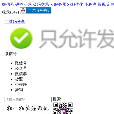
微信号
码怪活码
源码交易
云服务器
SEO优化
小程序
影视
定
收录(
547
)
二维码分享
微信号
微信号
公众号
微信群
货源
小程序
营销
搜索