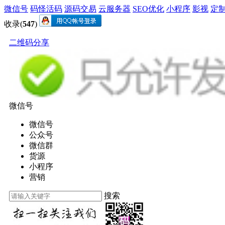
微信号
码怪活码
源码交易
云服务器
SEO优化
小程序
影视
定
收录(
547
)
二维码分享
微信号
微信号
公众号
微信群
货源
小程序
营销
搜索