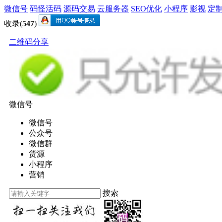
微信号
码怪活码
源码交易
云服务器
SEO优化
小程序
影视
定
收录(
547
)
二维码分享
微信号
微信号
公众号
微信群
货源
小程序
营销
搜索