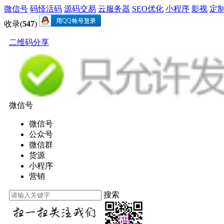
微信号
码怪活码
源码交易
云服务器
SEO优化
小程序
影视
定
收录(
547
)
二维码分享
微信号
微信号
公众号
微信群
货源
小程序
营销
搜索