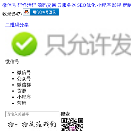
微信号
码怪活码
源码交易
云服务器
SEO优化
小程序
影视
定
收录(
547
)
二维码分享
微信号
微信号
公众号
微信群
货源
小程序
营销
搜索