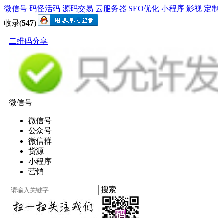
微信号
码怪活码
源码交易
云服务器
SEO优化
小程序
影视
定
收录(
547
)
二维码分享
微信号
微信号
公众号
微信群
货源
小程序
营销
搜索