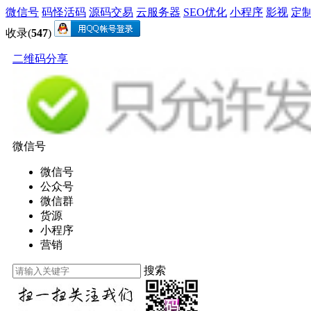
微信号
码怪活码
源码交易
云服务器
SEO优化
小程序
影视
定
收录(
547
)
二维码分享
微信号
微信号
公众号
微信群
货源
小程序
营销
搜索