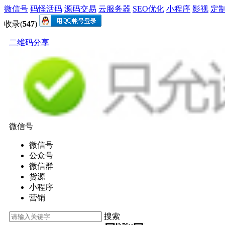
微信号
码怪活码
源码交易
云服务器
SEO优化
小程序
影视
定
收录(
547
)
二维码分享
微信号
微信号
公众号
微信群
货源
小程序
营销
搜索