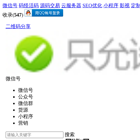
微信号
码怪活码
源码交易
云服务器
SEO优化
小程序
影视
定
收录(
547
)
二维码分享
微信号
微信号
公众号
微信群
货源
小程序
营销
搜索