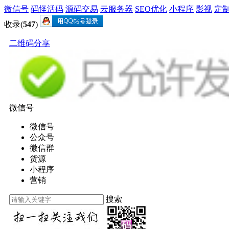
微信号
码怪活码
源码交易
云服务器
SEO优化
小程序
影视
定
收录(
547
)
二维码分享
微信号
微信号
公众号
微信群
货源
小程序
营销
搜索