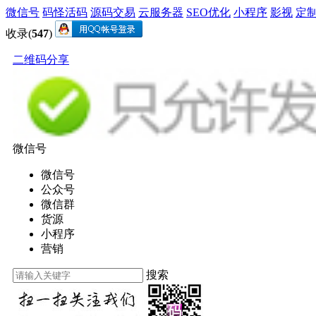
微信号
码怪活码
源码交易
云服务器
SEO优化
小程序
影视
定
收录(
547
)
二维码分享
微信号
微信号
公众号
微信群
货源
小程序
营销
搜索