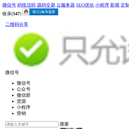
微信号
码怪活码
源码交易
云服务器
SEO优化
小程序
影视
定
收录(
547
)
二维码分享
微信号
微信号
公众号
微信群
货源
小程序
营销
搜索